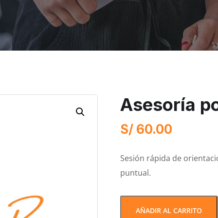
Asesoría p
S/
60.00
Sesión rápida de orientaci
puntual.
AÑADIR AL CARRITO