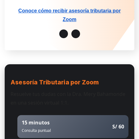
Conoce cómo recibir asesoría tributaria por
Zoom
Asesoría Tributaria
por Zoom
Resuelve tus dudas con la Dra. Mery Bahamonde
en una sesión virtual 1:1.
15 minutos
S/ 60
Consulta puntual