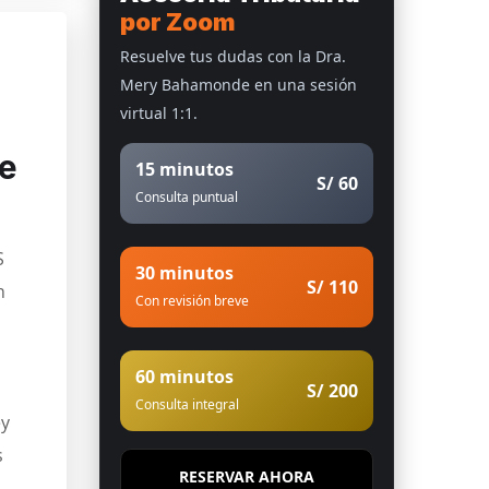
por Zoom
Resuelve tus dudas con la Dra.
Mery Bahamonde en una sesión
virtual 1:1.
de
15 minutos
S/ 60
Consulta puntual
S
30 minutos
S/ 110
n
Con revisión breve
60 minutos
S/ 200
Consulta integral
ey
s
RESERVAR AHORA