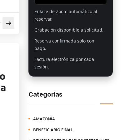
Enlace de Zoom automático al
reservar.
S
Grabación disponible a solicitud.
Reserva confirmada solo con
pago.
Factura electrónica por cada
sesión.
to
 a
Categorías
AMAZONÍA
BENEFICIARIO FINAL