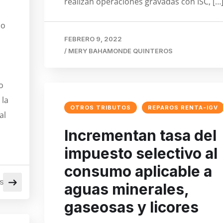
realizan operaciones gravadas con ISC, […
co
FEBRERO 9, 2022
/
MERY BAHAMONDE QUINTEROS
o
 la
OTROS TRIBUTOS
REPAROS RENTA-IGV
al
Incrementan tasa del
impuesto selectivo al
consumo aplicable a
S
aguas minerales,
gaseosas y licores