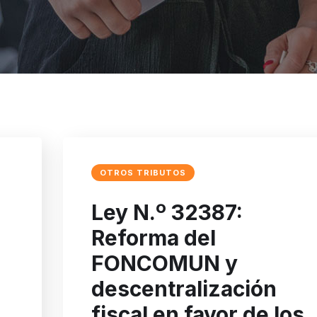
OTROS TRIBUTOS
Ley N.º 32387:
Reforma del
FONCOMUN y
descentralización
fiscal en favor de los