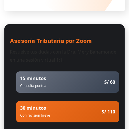
Asesoría Tributaria
por Zoom
Resuelve tus dudas con la Dra. Mery Bahamonde
en una sesión virtual 1:1.
15 minutos
S/ 60
Consulta puntual
30 minutos
S/ 110
Con revisión breve