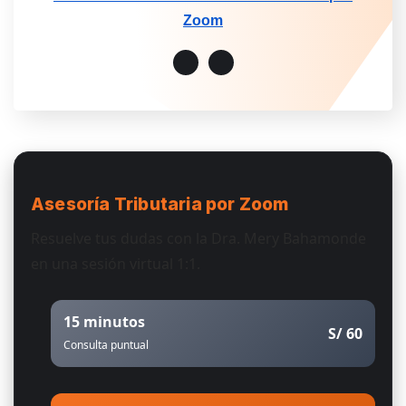
Zoom
Asesoría Tributaria
por Zoom
Resuelve tus dudas con la Dra. Mery Bahamonde
en una sesión virtual 1:1.
15 minutos
S/ 60
Consulta puntual