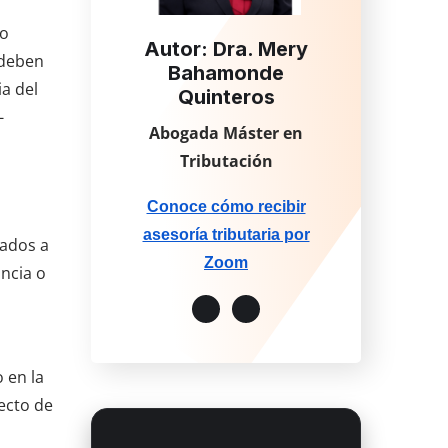
No
Autor: Dra. Mery
 deben
Bahamonde
ia del
Quinteros
-
Abogada Máster en
Tributación
Conoce cómo recibir
asesoría tributaria por
uados a
Zoom
ncia o
 en la
ecto de