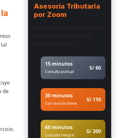
Asesoría Tributaria
 la
por Zoom
Resuelve tus dudas con la Dra.
Mery Bahamonde en una
entos
sesión virtual 1:1.
tal
15 minutos
S/ 60
Consulta puntual
 cuyo
o de
30 minutos
S/ 110
Con revisión breve
60 minutos
cicio.
S/ 200
Consulta integral