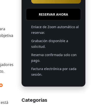
RESERVAR AHORA
Enlace de Zoom automático al
ara
reservar.
objetiva
Grabación disponible a
solicitud.
Reserva confirmada solo con
pago.
ajadores
Factura electrónica por cada
to.
sesión.
o
Categorías
 está