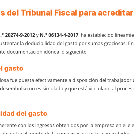
s del Tribunal Fiscal para acreditar
.° 20274-9-2012
y
N.° 06134-4-2017
, ha establecido lineami
stentar la deducibilidad del gasto por sumas graciosas. En 
nte documentación idónea lo siguiente:
el gasto
osa fue puesta efectivamente a disposición del trabajador
l desembolso no es simulado y que está vinculado al proces
lidad del gasto
erente con los ingresos obtenidos por la empresa en el ejer
ción entre el monto de la suma graciosa y las capacidades