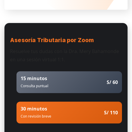
Asesoría Tributaria
por Zoom
Resuelve tus dudas con la Dra. Mery Bahamonde
en una sesión virtual 1:1.
15 minutos
S/ 60
Consulta puntual
30 minutos
S/ 110
Con revisión breve