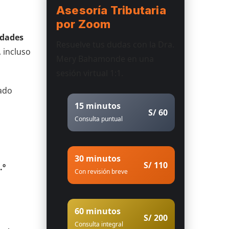
Asesoría Tributaria
por Zoom
edades
Resuelve tus dudas con la Dra.
 incluso
Mery Bahamonde en una
sesión virtual 1:1.
iado
15 minutos
S/ 60
Consulta puntual
30 minutos
S/ 110
.º
Con revisión breve
60 minutos
S/ 200
Consulta integral