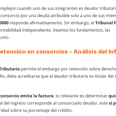
complejos cuando uno de sus integrantes es deudor tributari
onsorcio por una deuda atribuible solo a uno de sus mie
0000
responde afirmativamente. Sin embargo, el
Tribunal F
 contabilidad independiente. Veamos los fundamentos, las
unto.
etención en consorcios – Análisis del I
Tributario
permite el embargo por retención sobre derech
lo, debe acreditarse que el deudor tributario es titular del
consorcio emita la factura
, lo relevante es determinar
qui
onal del ingreso corresponde al consorciado deudor, este
sí 
ridad sobre su porcentaje del crédito.