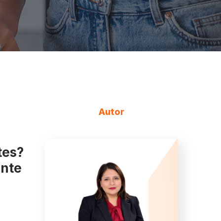
Autor
tes?
ente