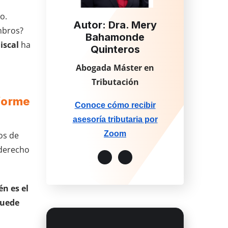
o.
Autor: Dra. Mery
mbros?
Bahamonde
iscal
ha
Quinteros
Abogada Máster en
Tributación
nforme
Conoce cómo recibir
asesoría tributaria por
Zoom
os de
 derecho
én es el
puede