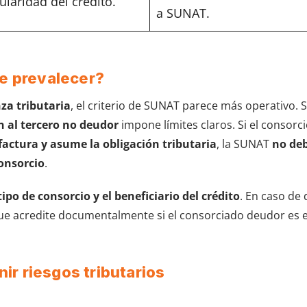
tularidad del crédito.
a SUNAT.
be prevalecer?
nza tributaria
, el criterio de SUNAT parece más operativo. S
ón al tercero no deudor
impone límites claros. Si el consorci
factura y asume la obligación tributaria
, la SUNAT
no deb
onsorcio
.
po de consorcio y el beneficiario del crédito
. En caso de 
que acredite documentalmente si el consorciado deudor es e
r riesgos tributarios