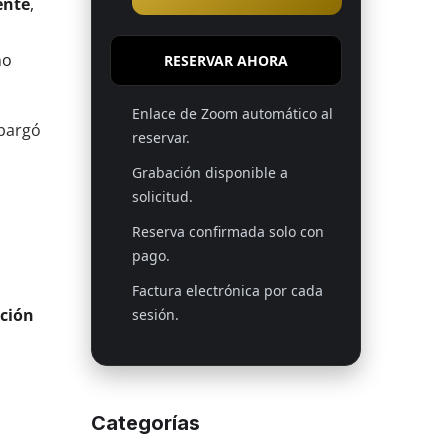
ente
,
no
RESERVAR AHORA
Enlace de Zoom automático al
mbargó
reservar.
Grabación disponible a
solicitud.
Reserva confirmada solo con
pago.
Factura electrónica por cada
nción
sesión.
Categorías