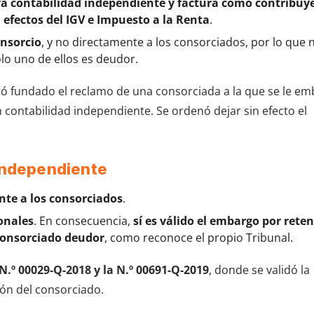
va contabilidad independiente y factura como contribuy
 efectos del IGV e Impuesto a la Renta
.
onsorcio
, y no directamente a los consorciados, por lo que 
o uno de ellos es deudor.
aró fundado el reclamo de una consorciada a la que se le e
 contabilidad independiente. Se ordenó dejar sin efecto el
 independiente
ente a los consorciados
.
onales
. En consecuencia,
sí es válido el embargo por rete
 consorciado deudor
, como reconoce el propio Tribunal.
N.º 00029-Q-2018 y la N.º 00691-Q-2019
, donde se validó la
ión del consorciado.