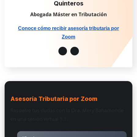
Quinteros
Abogada Máster en Tributación
Conoce cómo recibir asesoría tributaria por
Zoom
Asesoría Tributaria
por Zoom
Resuelve tus dudas con la Dra. Mery Bahamonde
en una sesión virtual 1:1.