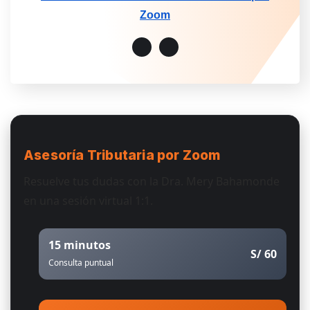
Zoom
Asesoría Tributaria
por Zoom
Resuelve tus dudas con la Dra. Mery Bahamonde
en una sesión virtual 1:1.
15 minutos
S/ 60
Consulta puntual