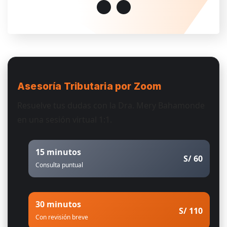
Asesoría Tributaria
por Zoom
Resuelve tus dudas con la Dra. Mery Bahamonde
en una sesión virtual 1:1.
15 minutos
S/ 60
Consulta puntual
30 minutos
S/ 110
Con revisión breve