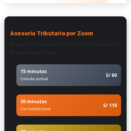
Asesoría Tributaria
por Zoom
Resuelve tus dudas con la Dra. Mery Bahamonde
en una sesión virtual 1:1.
15 minutos
S/ 60
Consulta puntual
30 minutos
S/ 110
Con revisión breve