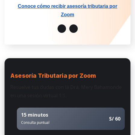
Conoce cómo recibir asesoría tributaria por
Zoom
Asesoría Tributaria
por Zoom
Resuelve tus dudas con la Dra. Mery Bahamonde
en una sesión virtual 1:1.
15 minutos
S/ 60
Consulta puntual