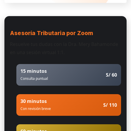
Asesoría Tributaria
por Zoom
Resuelve tus dudas con la Dra. Mery Bahamonde
en una sesión virtual 1:1.
15 minutos
S/ 60
Consulta puntual
30 minutos
S/ 110
Con revisión breve