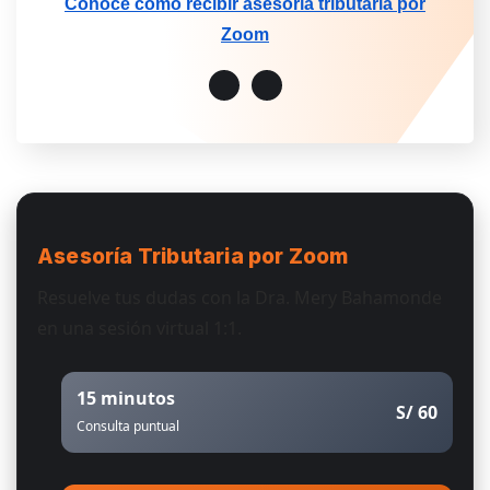
Conoce cómo recibir asesoría tributaria por
Zoom
Asesoría Tributaria
por Zoom
Resuelve tus dudas con la Dra. Mery Bahamonde
en una sesión virtual 1:1.
15 minutos
S/ 60
Consulta puntual