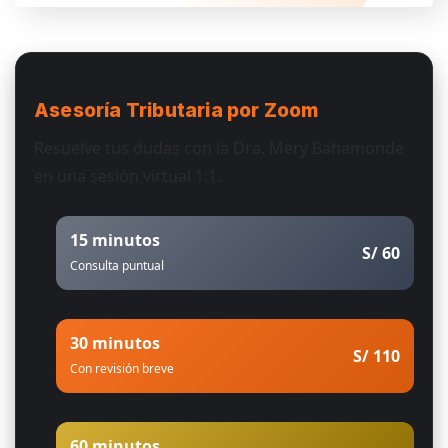
Asesoría Tributaria
por Zoom
Resuelve tus dudas con la Dra. Mery Bahamonde
en una sesión virtual 1:1.
15 minutos
S/ 60
Consulta puntual
30 minutos
S/ 110
Con revisión breve
60 minutos