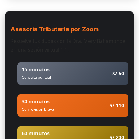
Asesoría Tributaria
por Zoom
Resuelve tus dudas con la Dra. Mery Bahamonde
en una sesión virtual 1:1.
15 minutos
S/ 60
Consulta puntual
30 minutos
S/ 110
Con revisión breve
60 minutos
S/ 200