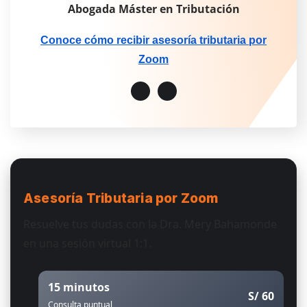
Abogada Máster en Tributación
Conoce cómo recibir asesoría tributaria por
Zoom
Asesoría Tributaria
por Zoom
Resuelve tus dudas con la Dra. Mery Bahamonde
en una sesión virtual 1:1.
15 minutos
S/ 60
Consulta puntual