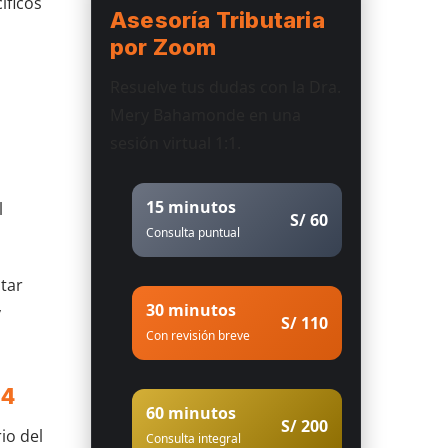
íficos
Asesoría Tributaria
por Zoom
Resuelve tus dudas con la Dra.
Mery Bahamonde en una
sesión virtual 1:1.
15 minutos
l
S/ 60
Consulta puntual
star
30 minutos
y
S/ 110
Con revisión breve
24
60 minutos
S/ 200
io del
Consulta integral