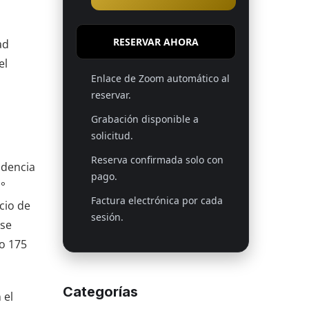
RESERVAR AHORA
ad
el
Enlace de Zoom automático al
reservar.
Grabación disponible a
solicitud.
Reserva confirmada solo con
ndencia
pago.
°
Factura electrónica por cada
cio de
sesión.
 se
lo 175
Categorías
 el