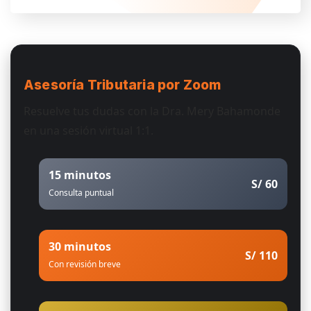
Asesoría Tributaria
por Zoom
Resuelve tus dudas con la Dra. Mery Bahamonde
en una sesión virtual 1:1.
15 minutos
S/ 60
Consulta puntual
30 minutos
S/ 110
Con revisión breve